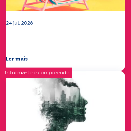
24 jul. 2026
A equipa da UEP deseja-lhe um verão
maravilhoso!
Ler mais
Informa-te e compreende