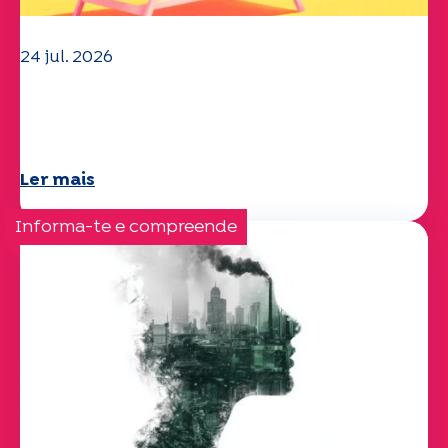
24 jul. 2026
A equipa da UEP deseja-lhe um verão
maravilhoso!
Ler mais
Informa-te e compreende