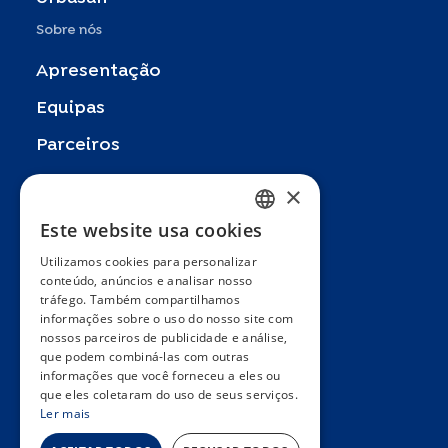
Sobre nós
Apresentação
Equipas
Parceiros
Publicações
×
Zoom In
Este website usa cookies
FRENCH
FAQ
Utilizamos cookies para personalizar
ENGLISH
conteúdo, anúncios e analisar nosso
Contacto
tráfego. Também compartilhamos
SPANISH
informações sobre o uso do nosso site com
Termos e condições gerais
nossos parceiros de publicidade e análise,
GERMAN
Hôpitaux Universitaires Genève
que podem combiná-las com outras
ITALIAN
informações que você forneceu a eles ou
Université de Genève
que eles coletaram do uso de seus serviços.
PORTUGUESE
Ler mais