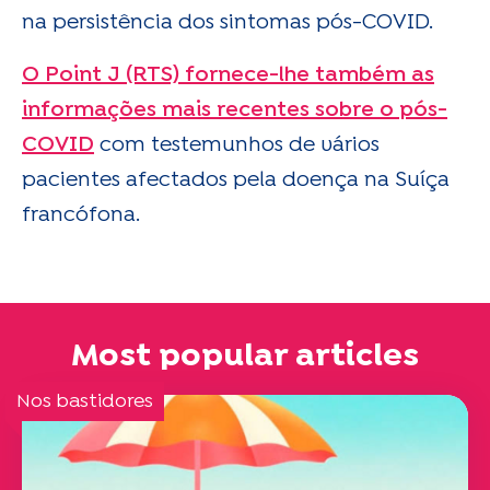
na persistência dos sintomas pós-COVID.
O Point J (RTS) fornece-lhe também as
informações mais recentes sobre o pós-
COVID
com testemunhos de vários
pacientes afectados pela doença na Suíça
francófona.
Most popular articles
Nos bastidores