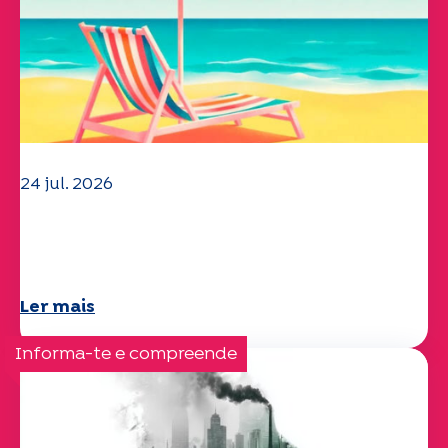
24 jul. 2026
A equipa da UEP deseja-lhe um verão
maravilhoso!
Ler mais
Informa-te e compreende