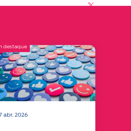
Share on X
m destaque
7 abr. 2026
 seu questionário