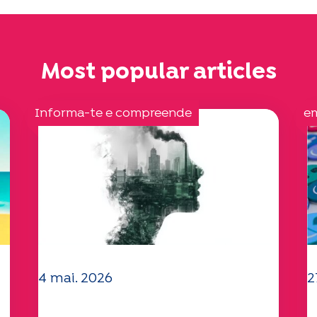
Most popular articles
Informa-te e compreende
e
4 mai. 2026
2
Questões climáticas e
O