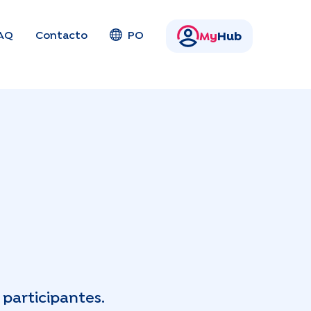
AQ
Contacto
PO
My
Hub
participantes.