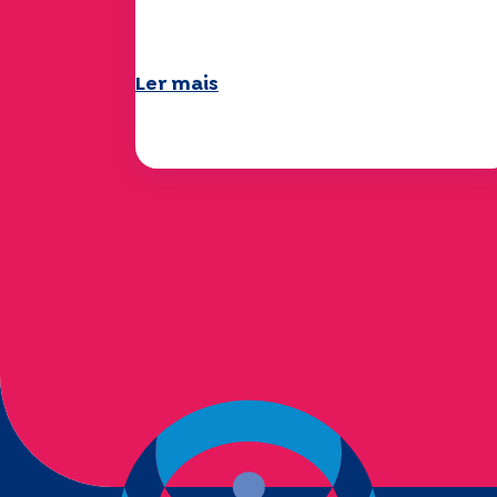
um verão maravilhoso!
Ler mais