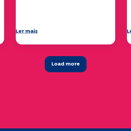
ambientais: o estudo
"
Specchio explora o tema
d
Ler mais
L
Load more