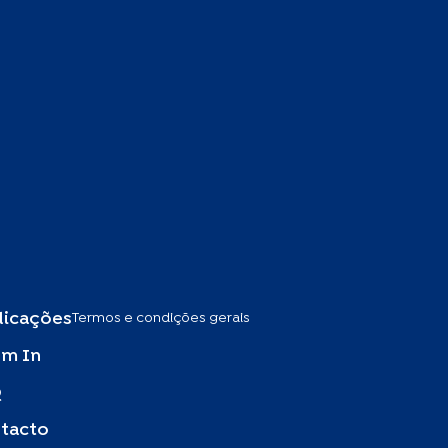
Termos e condições gerais
licações
m In
Q
tacto