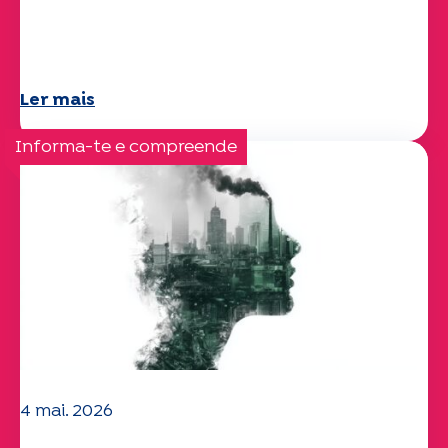
A equipa da UEP deseja-lhe um verão
maravilhoso!
Ler mais
Informa-te e compreende
4 mai. 2026