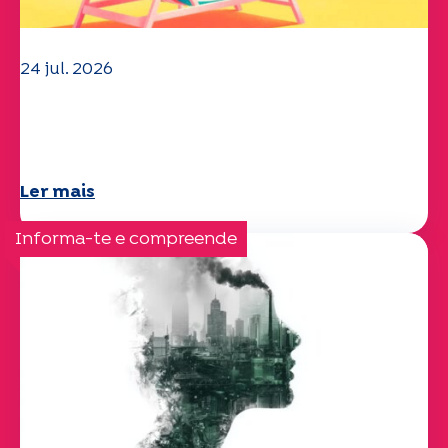
24 jul. 2026
A equipa da UEP deseja-lhe um verão
maravilhoso!
Ler mais
Informa-te e compreende