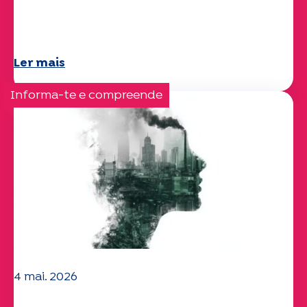
A equipa da UEP deseja-lhe um verão
maravilhoso!
Ler mais
Informa-te e compreende
4 mai. 2026