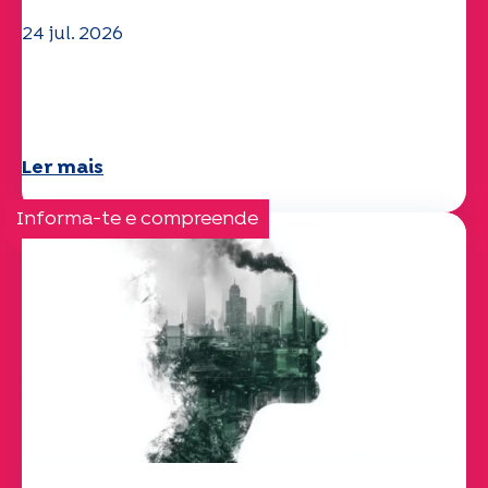
24 jul. 2026
A equipa da UEP deseja-lhe um verão
maravilhoso!
Ler mais
Informa-te e compreende