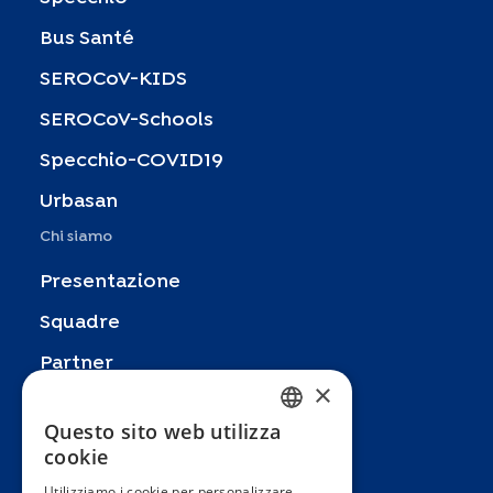
Bus Santé
SEROCoV-KIDS
SEROCoV-Schools
Specchio-COVID19
Urbasan
Chi siamo
Presentazione
Squadre
Partner
×
Pubblicazioni
Questo sito web utilizza
FRENCH
Zoom In
cookie
ENGLISH
FAQ
Utilizziamo i cookie per personalizzare