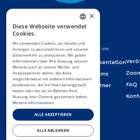
×
Diese Webseite verwendet
FRENCH
Cookies.
ENGLISH
Wir verwenden Cookies, um Inhalte und
Anzeigen zu personalisieren und unseren
SPANISH
Studien
Über uns
Datenverkehr zu analysieren. Wir geben
GERMAN
Informationen über Ihre Nutzung unserer
Verö
Specchio
Präsentation
Website auch an unsere Werbe- und
ITALIAN
Analysepartner weiter, die diese
Zoom
Bus Santé
Teams
möglicherweise mit anderen Informationen
PORTUGUESE
kombinieren, die Sie ihnen bereitgestellt
FAQ
SEROCoV-KIDS
Partner
haben oder die sie im Rahmen Ihrer
Kont
Nutzung ihrer Dienste gesammelt haben.
SEROCoV-Schools
Weitere Informationen
Specchio-COVID19
ALLE AKZEPTIEREN
Urbasan
ALLE ABLEHNEN