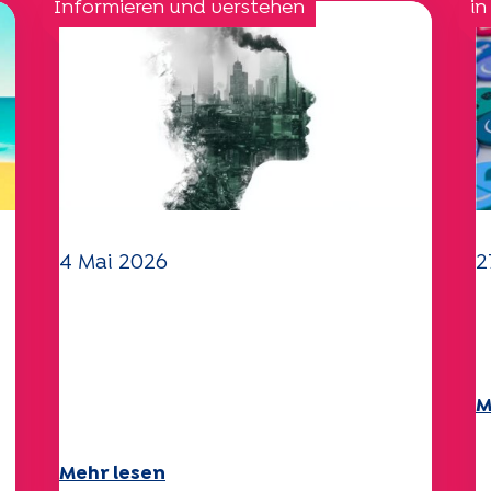
Informieren und verstehen
in
4 Mai 2026
2
Klima- und
I
Umweltherausforderungen:
2
Specchio-Studie erforscht
M
das Thema
Mehr lesen