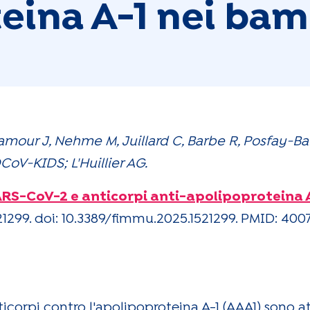
eina A-1 nei bam
Lamour J, Nehme M, Juillard C, Barbe R, Posfay-B
CoV-KIDS; L'Huillier AG.
ARS-CoV-2 e anticorpi anti-apolipoproteina A
21299. doi: 10.3389/fimmu.2025.1521299. PMID: 40
icorpi contro l'apolipoproteina A-1 (AAA1) sono at