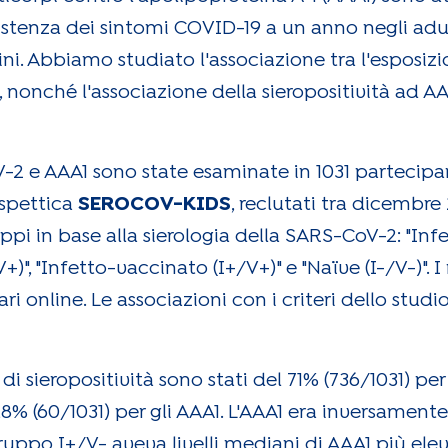
tenza dei sintomi COVID-19 a un anno negli adult
ni. Abbiamo studiato l'associazione tra l'esposiz
 nonché l'associazione della sieropositività ad AA
V-2 e AAA1 sono state esaminate in 1031 partecipa
ospettica
SEROCOV-KIDS
, reclutati tra dicembre
uppi in base alla sierologia della SARS-CoV-2: "In
)", "Infetto-vaccinato (I+/V+)" e "Naïve (I-/V-)". I r
ri online. Le associazioni con i criteri dello stud
i sieropositività sono stati del 71% (736/1031) per
,8% (60/1031) per gli AAA1. L'AAA1 era inversamente 
gruppo I+/V- aveva livelli mediani di AAA1 più ele