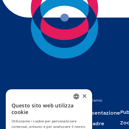
×
Studi
Chi siamo
Questo sito web utilizza
FRENCH
cookie
Pub
Specchio
Presentazione
ENGLISH
Utilizziamo i cookie per personalizzare
Zo
Bus Santé
Squadre
contenuti, annunci e per analizzare il nostro
SPANISH