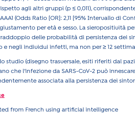
ispetto agli altri gruppi (p ≤ 0,011), corrispondent
AA1 (Odds Ratio [OR]: 2,11 [95% Intervallo di Confi
ggiustamento per età e sesso. La sieropositività pe
addoppio delle probabilità di persistenza dei s
e negli individui infetti, ma non per ≥ 12 settim
o studio (disegno trasversale, esiti riferiti dal pa
ndicano che l'infezione da SARS-CoV-2 può innescar
ndentemente associata alla persistenza dei sinto
se
ed from French using artificial intelligence