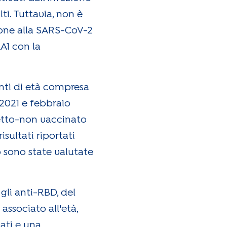
i. Tuttavia, non è
ione alla SARS-CoV-2
A1 con la
nti di età compresa
 2021 e febbraio
fetto-non vaccinato
isultati riportati
io sono state valutate
 gli anti-RBD, del
associato all'età,
vati e una