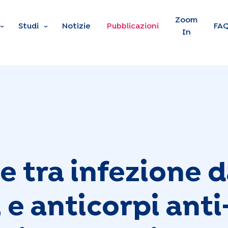
Skip to main content
Zoom
Studi
Notizie
Pubblicazioni
FA
In
e tra infezione 
e anticorpi anti