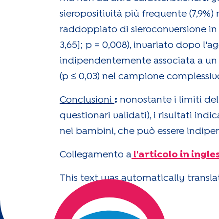
sieropositività più frequente (7,9%) r
raddoppiato di sieroconversione in A
3,65]; p = 0,008), invariato dopo l'a
indipendentemente associata a un r
(p ≤ 0,03) nel campione complessivo 
Conclusioni
:
nonostante i limiti dell
questionari validati), i risultati i
nei bambini, che può essere indipe
Collegamento a
l'articolo in ingle
This text was automatically translat