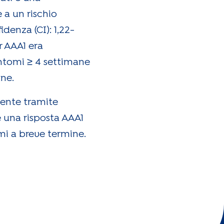
e a un rischio
denza (CI): 1,22-
r AAA1 era
intomi ≥ 4 settimane
ane.
ziente tramite
e una risposta AAA1
mi a breve termine.