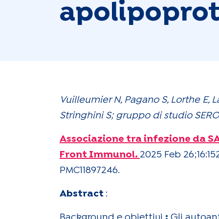
apolipoprot
Vuilleumier N, Pagano S, Lorthe E, 
Stringhini S; gruppo di studio SERO
Associazione tra infezione da S
Front Immunol.
2025 Feb 26;16:15
PMC11897246.
Abstract
:
Background e obiettivi
:
Gli autoant