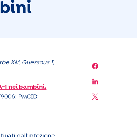
bini
arbe KM, Guessous I,
Share on Face
Share on Linke
-1 nei bambini.
079006; PMCID:
Share on X
tivati dall'infezione