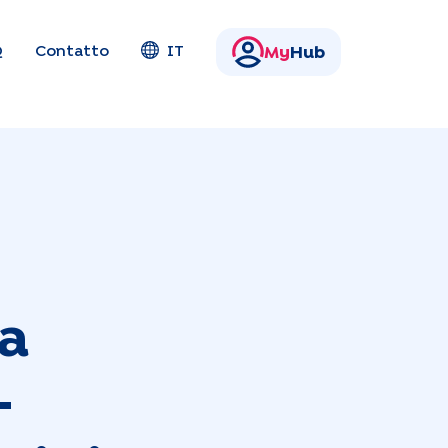
Q
Contatto
IT
My
Hub
da
-