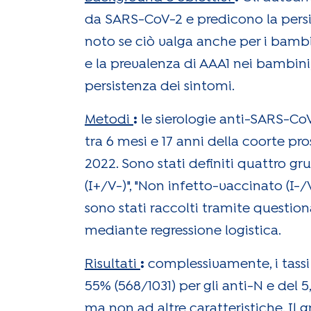
da SARS-CoV-2 e predicono la persis
noto se ciò valga anche per i bambi
e la prevalenza di AAA1 nei bambini,
persistenza dei sintomi.
Metodi
:
le sierologie anti-SARS-Co
tra 6 mesi e 17 anni della coorte pr
2022. Sono stati definiti quattro gr
(I+/V-)", "Non infetto-vaccinato (I-/V+
sono stati raccolti tramite questiona
mediante regressione logistica.
Risultati
:
complessivamente, i tassi d
55% (568/1031) per gli anti-N e del 5
ma non ad altre caratteristiche. Il 