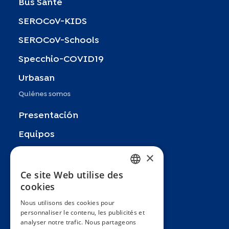
Bus Santé
SEROCoV-KIDS
SEROCoV-Schools
Specchio-COVID19
Urbasan
Quiénes somos
Presentación
Equipos
Socios
×
Publicaciones
Ce site Web utilise des
FRENCH
cookies
Zoom In
ENGLISH
Nous utilisons des cookies pour
FAQ
personnaliser le contenu, les publicités et
SPANISH
analyser notre trafic. Nous partageons
Contacto