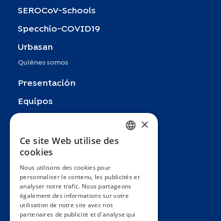
SEROCoV-Schools
Specchio-COVID19
Urbasan
Quiénes somos
Presentación
Equipos
Socios
×
Publicaciones
Ce site Web utilise des
FRENCH
cookies
Zoom In
ENGLISH
Nous utilisons des cookies pour
FAQ
personnaliser le contenu, les publicités et
SPANISH
analyser notre trafic. Nous partageons
Contacto
GERMAN
également des informations sur votre
utilisation de notre site avec nos
Condiciones generales
ITALIAN
partenaires de publicité et d'analyse qui