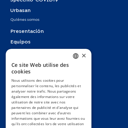
Specchio-COVID19
Urbasan
Quiénes somos
Presentación
Equipos
Socios
×
Publicaciones
Ce site Web utilise des
FRENCH
cookies
Zoom In
ENGLISH
Nous utilisons des cookies pour
FAQ
personnaliser le contenu, les publicités et
SPANISH
analyser notre trafic. Nous partageons
Contacto
GERMAN
également des informations sur votre
utilisation de notre site avec nos
Condiciones generales
ITALIAN
partenaires de publicité et d'analyse qui
Hôpitaux Universitaires Genève
peuvent les combiner avec d'autres
PORTUGUESE
informations que vous leur avez fournies ou
Université de Genève
qu'ils ont collectées lors de votre utilisation