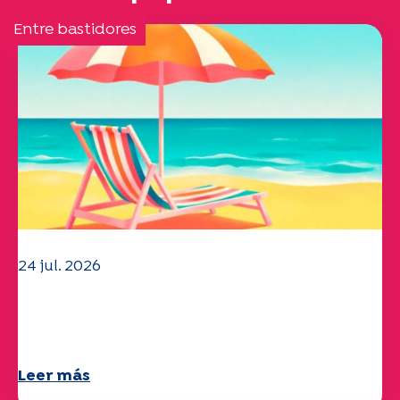
Entre bastidores
24 jul. 2026
El equipo de la UEP le desea un
verano maravilloso.
Leer más