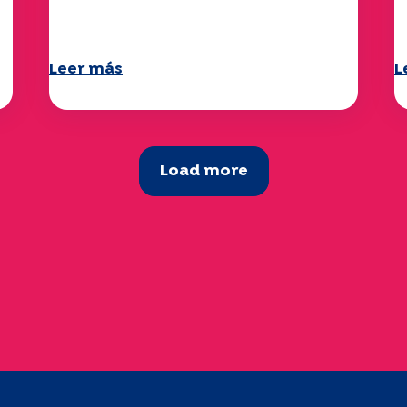
tema
2
Leer más
L
Load more