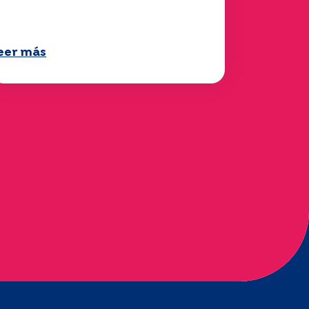
025.
eer más