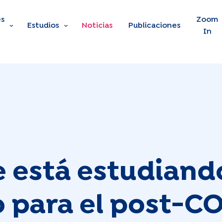
s
Skip to main content
Zoom
Estudios
Noticias
Publicaciones
In
e está estudiand
 para el post-C