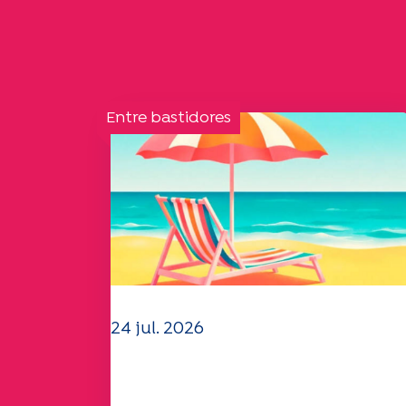
Entre bastidores
24 jul. 2026
El equipo de la UEP le dese
un verano maravilloso.