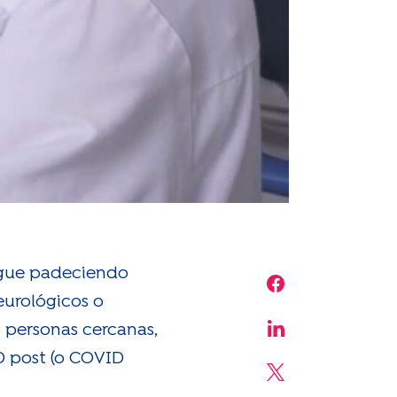
sigue padeciendo
Share on Face
eurológicos o
o personas cercanas,
Share on Linke
D post (o COVID
Share on X