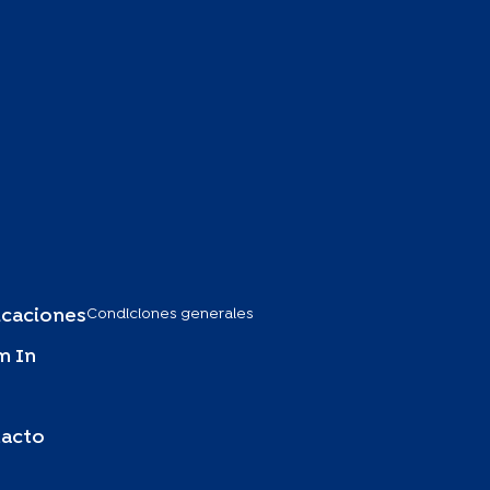
Condiciones generales
icaciones
m In
acto