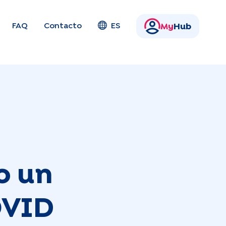
FAQ
Contacto
ES
My
Hub
o un
OVID