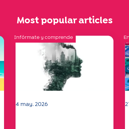
Most popular articles
Infórmate y comprende
En
4 may. 2026
2
a
Clima y medio ambiente: el
Y
estudio Specchio explora el
c