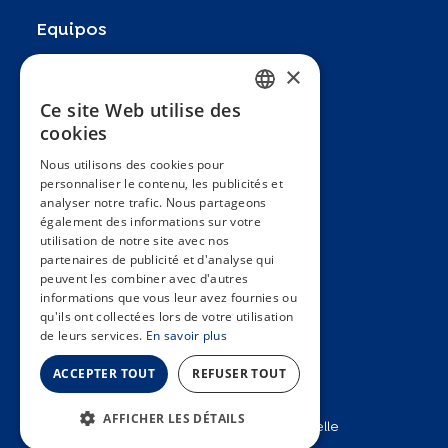
Equipos
Socios
×
Publicaciones
Ce site Web utilise des
FRENCH
cookies
Zoom In
ENGLISH
Nous utilisons des cookies pour
FAQ
personnaliser le contenu, les publicités et
SPANISH
analyser notre trafic. Nous partageons
Contacto
GERMAN
également des informations sur votre
utilisation de notre site avec nos
Condiciones generales
ITALIAN
partenaires de publicité et d'analyse qui
Hôpitaux Universitaires Genève
peuvent les combiner avec d'autres
PORTUGUESE
informations que vous leur avez fournies ou
Université de Genève
qu'ils ont collectées lors de votre utilisation
de leurs services.
En savoir plus
ACCEPTER TOUT
REFUSER TOUT
AFFICHER LES DÉTAILS
2025 © Unité d’épidémiologie populationnelle