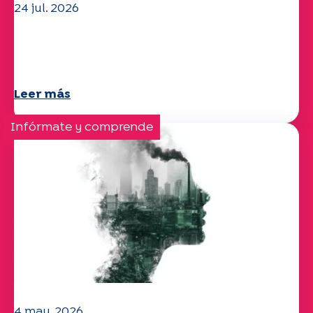
24 jul. 2026
El equipo de la UEP le desea un
verano maravilloso.
Leer más
Infórmate y comprende
4 may. 2026