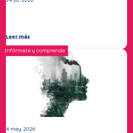
24 jul. 2026
El equipo de la UEP le desea un
verano maravilloso.
Leer más
Infórmate y comprende
4 may. 2026