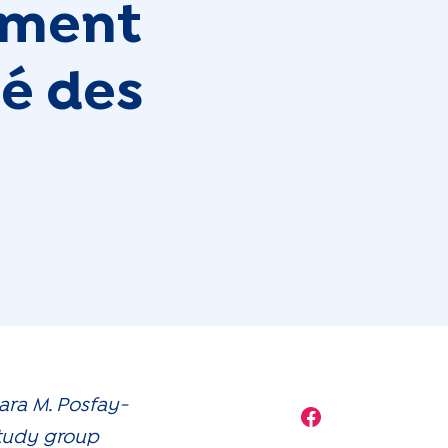
ement
é des
ra M. Posfay-
Share on Face
study group