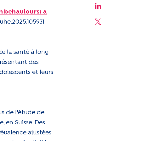
Share on Linke
h behaviours: a
puhe.2025.105931
Share on X
e la santé à long
présentant des
dolescents et leurs
us de l'étude de
 en Suisse. Des
prévalence ajustées