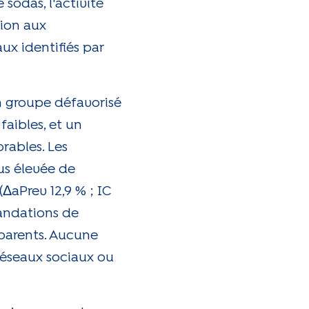
sodas, l'activité
sion aux
x identifiés par
n groupe défavorisé
faibles, et un
rables. Les
us élevée de
(ΔaPrev 12,9 % ; IC
mandations de
 parents. Aucune
réseaux sociaux ou