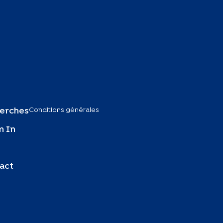
Conditions générales
erches
 In
act