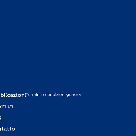
Termini e condizioni generali
blicazioni
om In
Q
tatto