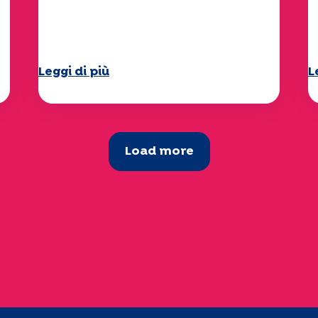
di Specchio approfondisce il
"
tema
d
Leggi di più
L
Load more