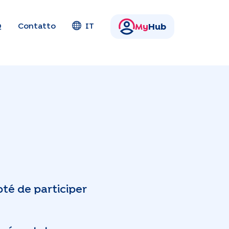
Q
Contatto
IT
My
Hub
té de participer