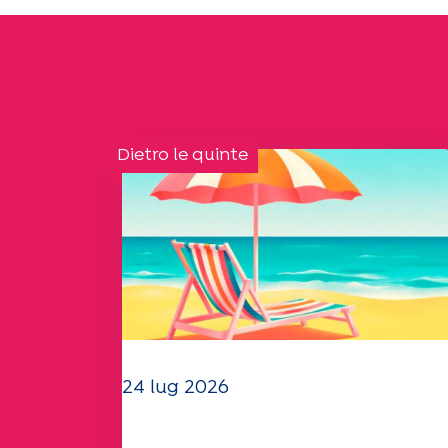
Dietro le quinte
24 lug 2026
Il team dell'UEP vi augura