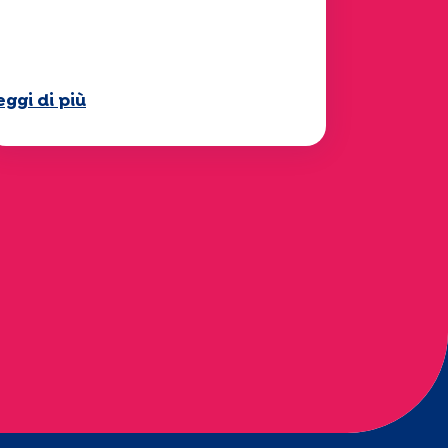
Mobilità" 2025 è ora
isponibile!
eggi di più