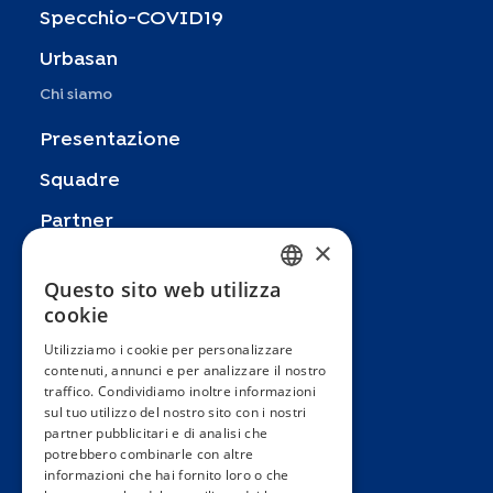
Specchio-COVID19
Urbasan
Chi siamo
Presentazione
Squadre
Partner
×
Pubblicazioni
Questo sito web utilizza
FRENCH
Zoom In
cookie
ENGLISH
FAQ
Utilizziamo i cookie per personalizzare
contenuti, annunci e per analizzare il nostro
SPANISH
Contatto
traffico. Condividiamo inoltre informazioni
GERMAN
sul tuo utilizzo del nostro sito con i nostri
Termini e condizioni generali
partner pubblicitari e di analisi che
ITALIAN
Hôpitaux Universitaires Genève
potrebbero combinarle con altre
informazioni che hai fornito loro o che
PORTUGUESE
Université de Genève