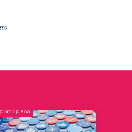
tto
 primo piano