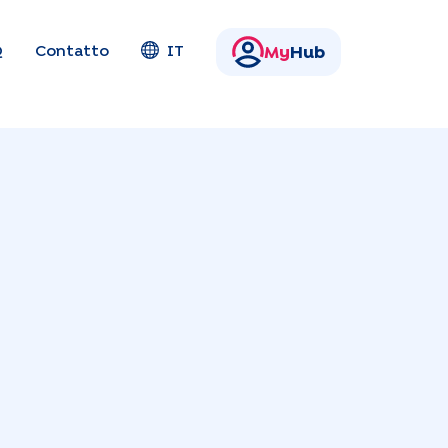
Q
Contatto
IT
My
Hub