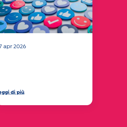
7 apr 2026
l vostro questionario
Mobilità" 2025 è ora
isponibile!
eggi di più