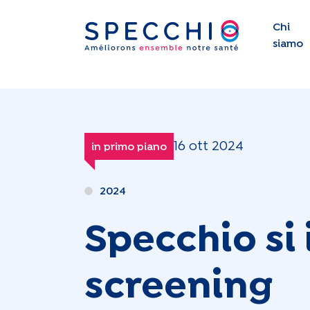
Chi
siamo
16 ott 2024
in primo piano
2024
Specchio si 
screening