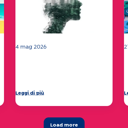
4 mag 2026
2
Clima e ambiente: lo studio
I
di Specchio approfondisce il
"
tema
d
Leggi di più
L
Load more