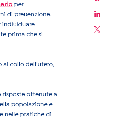
Share on Face
ario
per
ni di prevenzione.
Share on Linke
r individuare
Share on X
ute prima che si
l collo dell'utero,
 risposte ottenute a
della popolazione e
 e nelle pratiche di