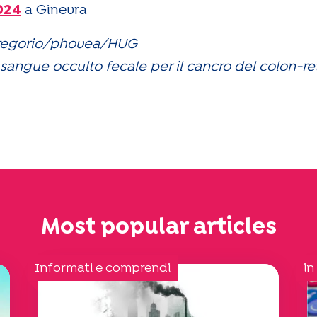
024
a Ginevra
 Gregorio/phovea/HUG
 sangue occulto fecale per il cancro del colon-re
Most popular articles
Informati e comprendi
in