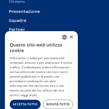
Chi siamo
Presentazione
Squadre
Partner
×
Pubblicazioni
Questo sito web utilizza
FRENCH
Zoom In
cookie
ENGLISH
FAQ
Utilizziamo i cookie per personalizzare
contenuti, annunci e per analizzare il nostro
SPANISH
Contatto
traffico. Condividiamo inoltre informazioni
GERMAN
sul tuo utilizzo del nostro sito con i nostri
Termini e condizioni generali
partner pubblicitari e di analisi che
ITALIAN
Hôpitaux Universitaires Genève
potrebbero combinarle con altre
informazioni che hai fornito loro o che
PORTUGUESE
Université de Genève
hanno raccolto dal tuo utilizzo dei loro
servizi.
Leggi di più
ACCETTA TUTTO
RIFIUTA TUTTO