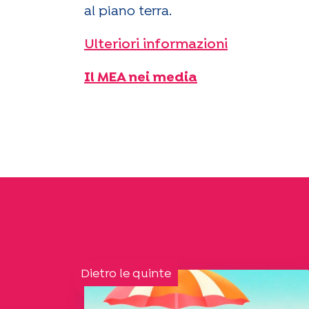
al piano terra.
Ulteriori informazioni
Il MEA nei media
Dietro le quinte