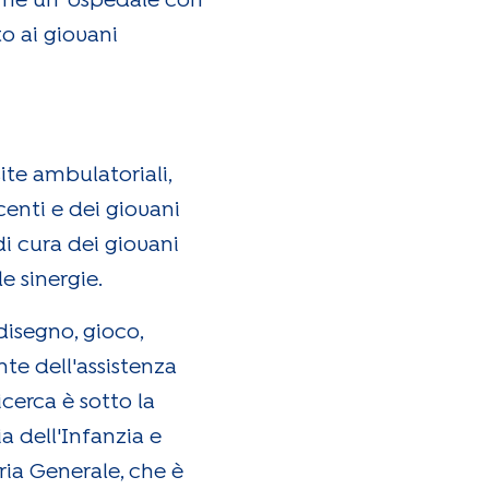
come un 'ospedale con
to ai giovani
ite ambulatoriali,
centi e dei giovani
 di cura dei giovani
e sinergie.
disegno, gioco,
nte dell'assistenza
icerca è sotto la
ia dell'Infanzia e
ria Generale, che è