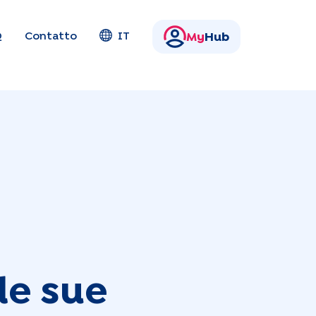
Q
Contatto
IT
My
Hub
le sue