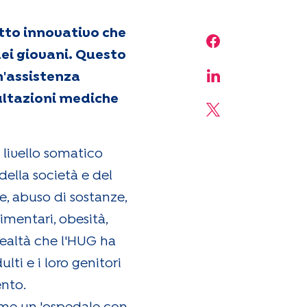
tto innovativo che
Share on Face
dei giovani. Questo
n'assistenza
Share on Linke
ultazioni mediche
Share on X
 livello somatico
ella società e del
, abuso di sostanze,
imentari, obesità,
 realtà che l'HUG ha
lti e i loro genitori
ento.