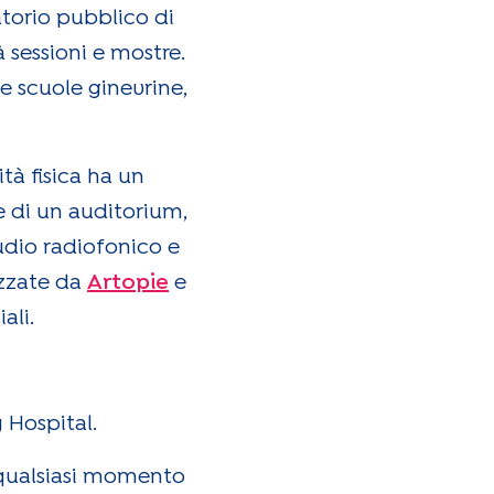
torio pubblico di
 sessioni e mostre.
le scuole ginevrine,
ità fisica ha un
e di un auditorium,
tudio radiofonico e
izzate da
Artopie
e
ali.
 Hospital.
in qualsiasi momento