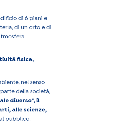
ificio di 6 piani e
ria, di un orto e di
'atmosfera
vità fisica,
mbiente, nel senso
parte della società,
le diverso", il
ti, alle scienze,
al pubblico.