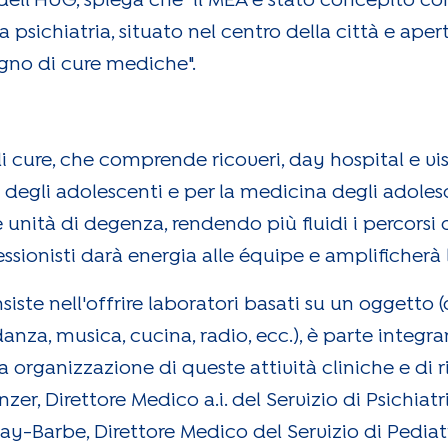
 dell'HUG, spiega che "il MEA è stato concepito 
 psichiatria, situato nel centro della città e aper
gno di cure mediche".
 cure, che comprende ricoveri, day hospital e vis
 degli adolescenti e per la medicina degli adoles
 le unità di degenza, rendendo più fluidi i percorsi
fessionisti darà energia alle équipe e amplificherà l
ste nell'offrire laboratori basati su un oggetto (
danza, musica, cucina, radio, ecc.), è parte integra
 organizzazione di queste attività cliniche e di r
zer, Direttore Medico a.i. del Servizio di Psichiatr
fay-Barbe, Direttore Medico del Servizio di Pediat