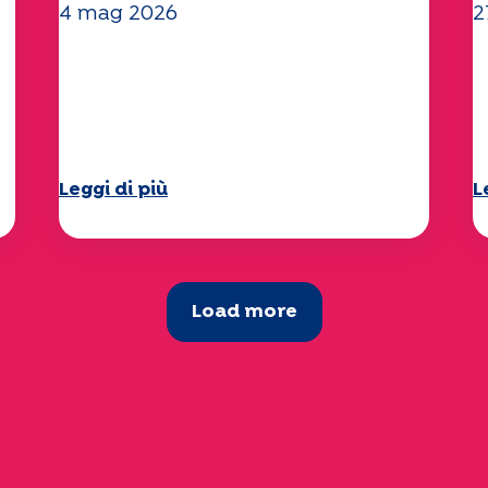
4 mag 2026
2
Clima e ambiente: lo studio
I
di Specchio approfondisce il
"
tema
d
Leggi di più
L
Load more