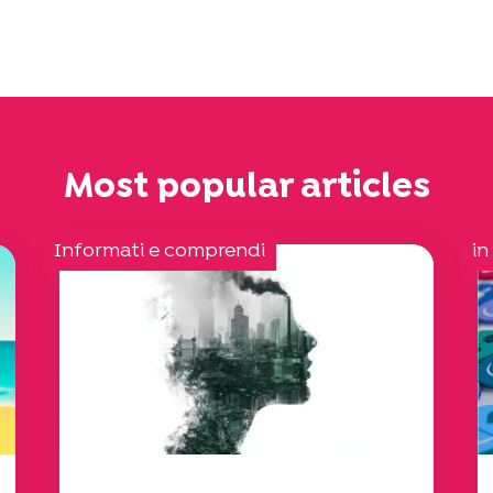
Most popular articles
Informati e comprendi
in