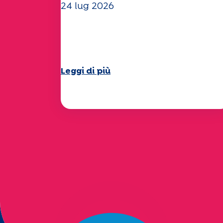
24 lug 2026
Il team dell'UEP vi augura
una splendida estate!
Leggi di più