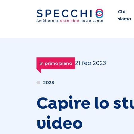
Chi
siamo
21 feb 2023
in primo piano
2023
Capire lo st
video