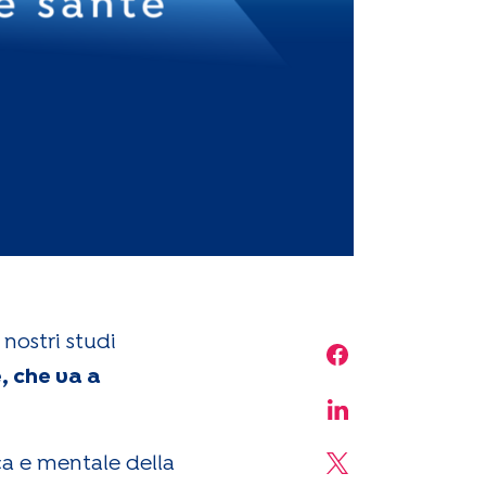
nostri studi
Share on Face
, che va a
Share on Linke
ca e mentale della
Share on X