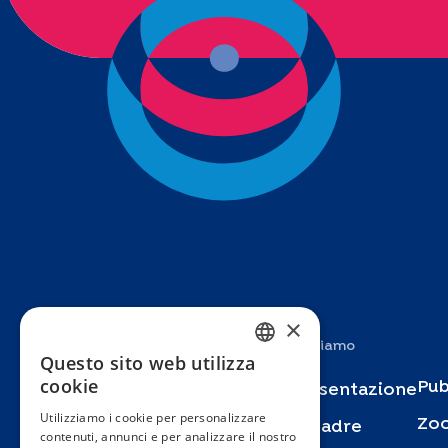
×
Studi
Chi siamo
Questo sito web utilizza
FRENCH
cookie
Pub
Specchio
Presentazione
ENGLISH
Utilizziamo i cookie per personalizzare
Zo
Bus Santé
Squadre
contenuti, annunci e per analizzare il nostro
SPANISH