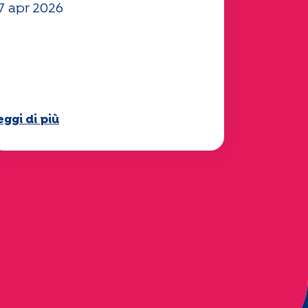
7 apr 2026
l vostro questionario
Mobilità" 2025 è ora
isponibile!
eggi di più