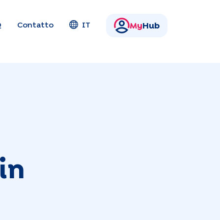
Q
Contatto
IT
My
Hub
in