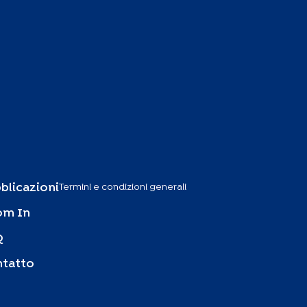
Termini e condizioni generali
blicazioni
om In
Q
tatto