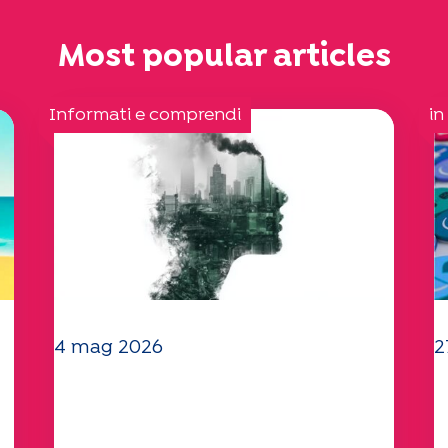
Most popular articles
Informati e comprendi
in
4 mag 2026
2
Clima e ambiente: lo studio
I
di Specchio approfondisce il
"