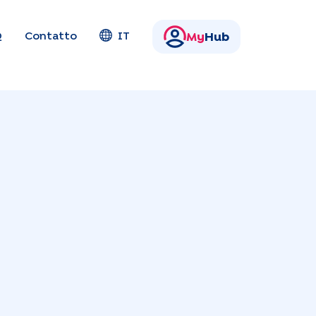
Q
Contatto
IT
My
Hub