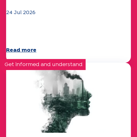
24 Jul 2026
The UEP team wishes you a
wonderful summer!
Read more
Get informed and understand