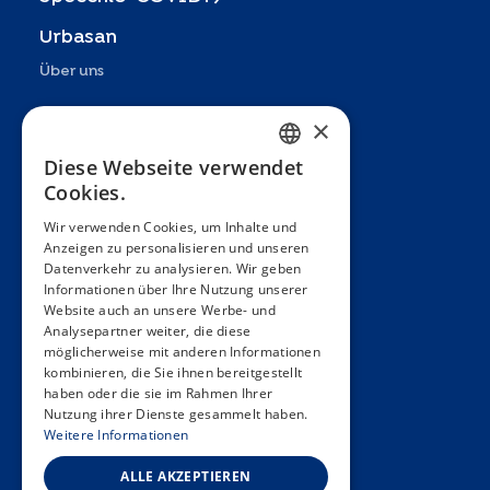
Urbasan
Über uns
Präsentation
×
Teams
Diese Webseite verwendet
FRENCH
Cookies.
Partner
ENGLISH
Wir verwenden Cookies, um Inhalte und
Veröffentlichungen
Anzeigen zu personalisieren und unseren
SPANISH
Datenverkehr zu analysieren. Wir geben
Zoom In
GERMAN
Informationen über Ihre Nutzung unserer
Website auch an unsere Werbe- und
FAQ
ITALIAN
Analysepartner weiter, die diese
möglicherweise mit anderen Informationen
PORTUGUESE
Kontakt
kombinieren, die Sie ihnen bereitgestellt
haben oder die sie im Rahmen Ihrer
Allgemeine Bedingungen
Nutzung ihrer Dienste gesammelt haben.
Hôpitaux Universitaires Genève
Weitere Informationen
Université de Genève
ALLE AKZEPTIEREN