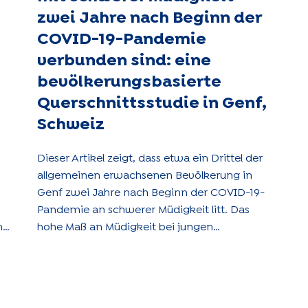
g
zwei Jahre nach Beginn der
ö
COVID-19-Pandemie
l
verbunden sind: eine
b
bevölkerungsbasierte
Querschnittsstudie in Genf,
Schweiz
Dieser Artikel zeigt, dass etwa ein Drittel der
allgemeinen erwachsenen Bevölkerung in
Genf zwei Jahre nach Beginn der COVID-19-
Pandemie an schwerer Müdigkeit litt. Das
.
hohe Maß an Müdigkeit bei jungen
ik
Erwachsenen lässt sich zum Teil durch
depressive Symptome erklären.
f