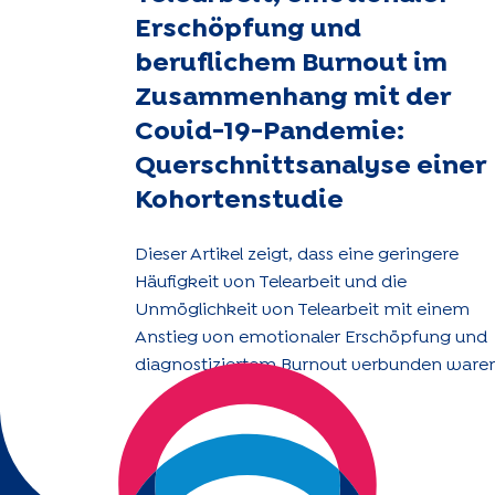
Erschöpfung und
beruflichem Burnout im
Zusammenhang mit der
Covid-19-Pandemie:
Querschnittsanalyse einer
Kohortenstudie
Dieser Artikel zeigt, dass eine geringere
Häufigkeit von Telearbeit und die
Unmöglichkeit von Telearbeit mit einem
Anstieg von emotionaler Erschöpfung und
diagnostiziertem Burnout verbunden waren
Während Unternehmen ihre Telearbeitspolit
in der Ära nach einer Pandemie neu
definieren, sollten sie die Auswirkungen
dieser organisatorischen Veränderungen au