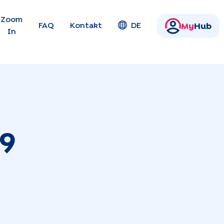
en
Zoom
FAQ
Kontakt
DE
My
Hub
In
9