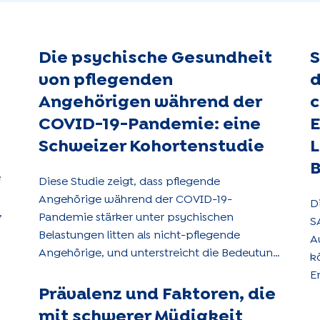
Die psychische Gesundheit
S
von pflegenden
d
Angehörigen während der
c
COVID-19-Pandemie: eine
E
Schweizer Kohortenstudie
L
B
e
Diese Studie zeigt, dass pflegende
Angehörige während der COVID-19-
D
,
Pandemie stärker unter psychischen
S
Belastungen litten als nicht-pflegende
A
Angehörige, und unterstreicht die Bedeutung
k
der Stärkung von Unterstützungsnetzen im
E
Rahmen der Gesundheitspolitik.
Prävalenz und Faktoren, die
e
N
mit schwerer Müdigkeit