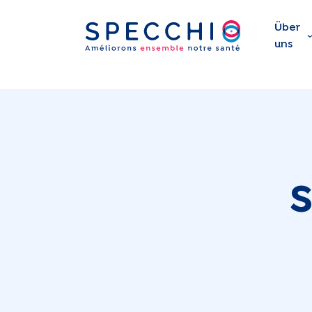
Über
uns
S