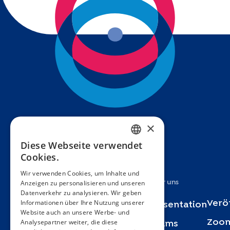
×
Diese Webseite verwendet
FRENCH
Cookies.
ENGLISH
Wir verwenden Cookies, um Inhalte und
Anzeigen zu personalisieren und unseren
SPANISH
Studien
Über uns
Datenverkehr zu analysieren. Wir geben
GERMAN
Informationen über Ihre Nutzung unserer
Verö
Specchio
Präsentation
Website auch an unsere Werbe- und
ITALIAN
Analysepartner weiter, die diese
Zoom
Bus Santé
Teams