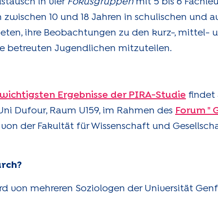
stausch in vier
Fokusgruppen
mit 5 bis 6 Fachleu
 zwischen 10 und 18 Jahren in schulischen und a
eten, ihre Beobachtungen zu den kurz-, mittel- u
 betreuten Jugendlichen mitzuteilen.
 wichtigsten Ergebnisse der PIRA-Studie
finde
 Uni Dufour, Raum U159, im Rahmen des
Forum " 
s von der Fakultät für Wissenschaft und Gesellscha
urch?
wird von mehreren Soziologen der Universität Genf 