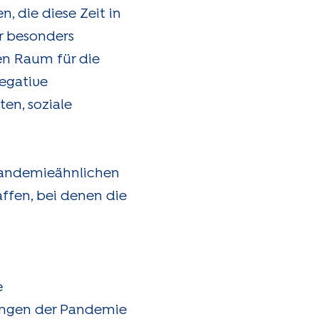
 die diese Zeit in
r besonders
en Raum für die
negative
en, soziale
pandemieähnlichen
affen, bei denen die
e
ungen der Pandemie