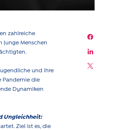
en zahlreiche
Share on Face
nen junge Menschen
ächtigten.
Share on Linke
Share on X
ugendliche und ihre
e Pandemie die
aufende Dynamiken
 Ungleichheit:
et. Ziel ist es, die