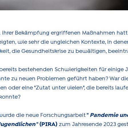
 ihrer Bekämpfung ergriffenen Maßnahmen hatt
zeigten, wie sehr die ungleichen Kontexte, in de
keit, die Gesundheitskrise zu bewältigen, beeintr
reits bestehenden Schwierigkeiten für einige J
önnte zu neuen Problemen geführt haben? War di
en oder eine "Zutat unter vielen", die bereits l
 konnte?
wurde die neue Forschungsarbeit
"
Pandemie und
Jugendlichen
" (PIRA)
zum Jahresende 2023 gestart