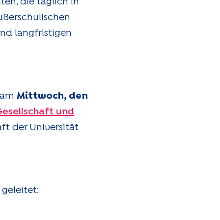
ten, die täglich in
ußerschulischen
nd langfristigen
t am
Mittwoch, den
Gesellschaft und
ft der Universität
geleitet: