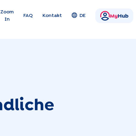
en
Zoom
FAQ
Kontakt
DE
My
Hub
In
ndliche