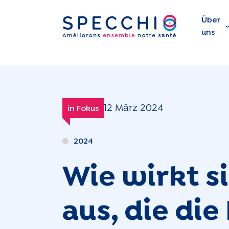
Über
uns
12 März 2024
in Fokus
2024
Wie wirkt s
aus, die di