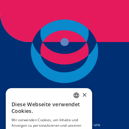
×
Diese Webseite verwendet
FRENCH
Cookies.
ENGLISH
Wir verwenden Cookies, um Inhalte und
Anzeigen zu personalisieren und unseren
Studien
Über uns
SPANISH