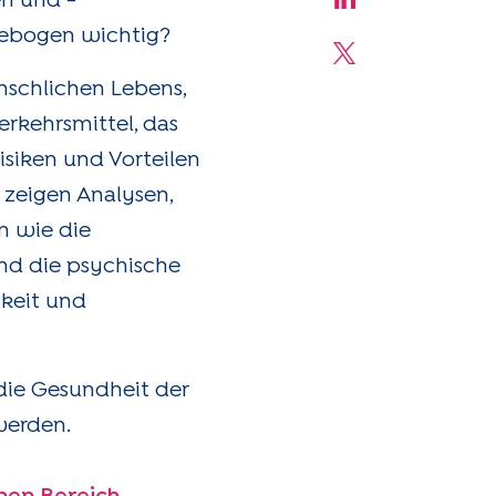
n und -
Share on Linke
gebogen wichtig?
Share on X
enschlichen Lebens,
erkehrsmittel, das
isiken und Vorteilen
zeigen Analysen,
n wie die
und die psychische
hkeit und
 die Gesundheit der
werden.