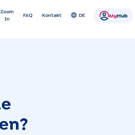
en
Zoom
FAQ
Kontakt
DE
My
Hub
In
ie
ren?