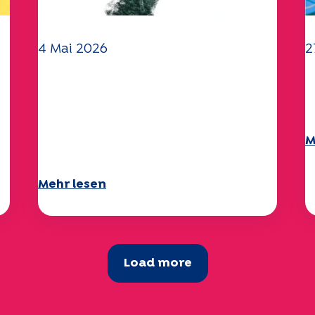
4 Mai 2026
2
Klima- und
I
Umweltherausforderungen:
2
Specchio-Studie erforscht
M
das Thema
Mehr lesen
Load more