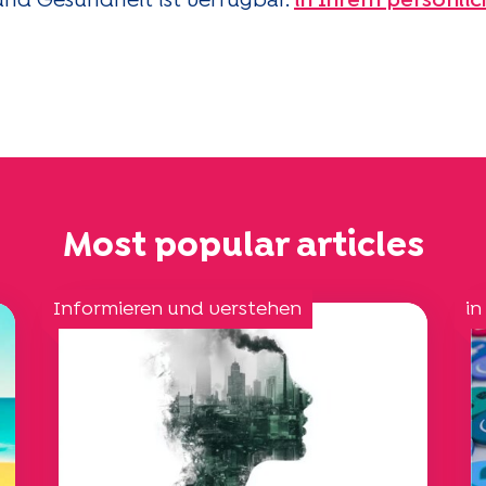
und Gesundheit ist verfügbar.
in Ihrem persönlic
Most popular articles
Informieren und verstehen
in