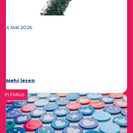
4 Mai 2026
Klima- und
Umweltherausforderungen:
Specchio-Studie erforscht das
Thema
Mehr lesen
in Fokus