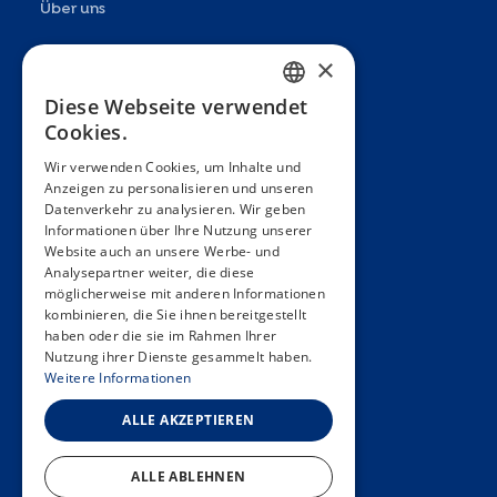
Über uns
Präsentation
×
Teams
Diese Webseite verwendet
FRENCH
Cookies.
Partner
ENGLISH
Wir verwenden Cookies, um Inhalte und
Veröffentlichungen
Anzeigen zu personalisieren und unseren
SPANISH
Datenverkehr zu analysieren. Wir geben
Zoom In
GERMAN
Informationen über Ihre Nutzung unserer
Website auch an unsere Werbe- und
FAQ
ITALIAN
Analysepartner weiter, die diese
möglicherweise mit anderen Informationen
PORTUGUESE
Kontakt
kombinieren, die Sie ihnen bereitgestellt
haben oder die sie im Rahmen Ihrer
Allgemeine Bedingungen
Nutzung ihrer Dienste gesammelt haben.
Hôpitaux Universitaires Genève
Weitere Informationen
Université de Genève
ALLE AKZEPTIEREN
ALLE ABLEHNEN