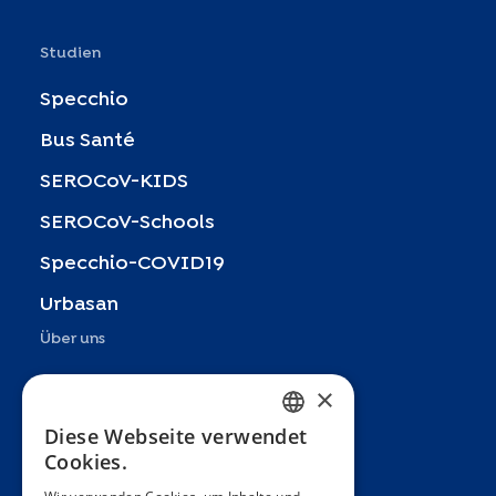
Studien
Specchio
Bus Santé
SEROCoV-KIDS
SEROCoV-Schools
Specchio-COVID19
Urbasan
Über uns
Präsentation
×
Teams
Diese Webseite verwendet
FRENCH
Cookies.
Partner
ENGLISH