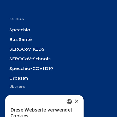
Studien
Specchio
Bus Santé
SEROCoV-KIDS
SEROCoV-Schools
Specchio-COVID19
Urbasan
Über uns
Präsentation
×
Teams
Diese Webseite verwendet
FRENCH
Cookies.
Partner