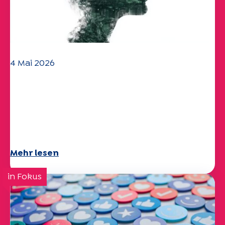
4 Mai 2026
Klima- und
Umweltherausforderungen:
Specchio-Studie erforscht das
Thema
Mehr lesen
in Fokus