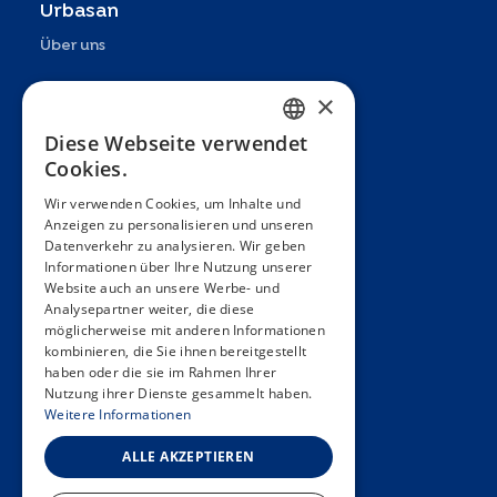
Urbasan
Über uns
Präsentation
×
Teams
Diese Webseite verwendet
FRENCH
Cookies.
Partner
ENGLISH
Wir verwenden Cookies, um Inhalte und
Veröffentlichungen
Anzeigen zu personalisieren und unseren
SPANISH
Datenverkehr zu analysieren. Wir geben
Zoom In
GERMAN
Informationen über Ihre Nutzung unserer
Website auch an unsere Werbe- und
FAQ
ITALIAN
Analysepartner weiter, die diese
möglicherweise mit anderen Informationen
PORTUGUESE
Kontakt
kombinieren, die Sie ihnen bereitgestellt
haben oder die sie im Rahmen Ihrer
Allgemeine Bedingungen
Nutzung ihrer Dienste gesammelt haben.
Hôpitaux Universitaires Genève
Weitere Informationen
Université de Genève
ALLE AKZEPTIEREN