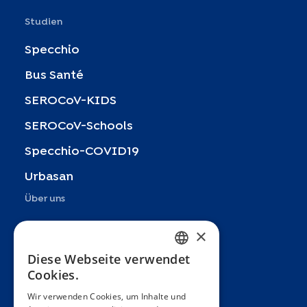
Studien
Specchio
Bus Santé
SEROCoV-KIDS
SEROCoV-Schools
Specchio-COVID19
Urbasan
Über uns
Präsentation
×
Teams
Diese Webseite verwendet
FRENCH
Cookies.
Partner
ENGLISH
Wir verwenden Cookies, um Inhalte und
Veröffentlichungen