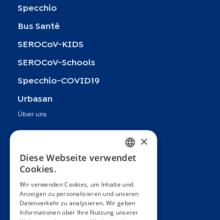
Specchio
Bus Santé
SEROCoV-KIDS
SEROCoV-Schools
Specchio-COVID19
Urbasan
Über uns
Präsentation
×
Teams
Diese Webseite verwendet
FRENCH
Cookies.
Partner
ENGLISH
Wir verwenden Cookies, um Inhalte und
Veröffentlichungen
Anzeigen zu personalisieren und unseren
SPANISH
Datenverkehr zu analysieren. Wir geben
Zoom In
GERMAN
Informationen über Ihre Nutzung unserer