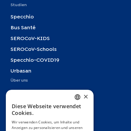
Studien
Specchio
Bus Santé
SEROCoV-KIDS
SEROCoV-Schools
Specchio-COVID19
Urbasan
Über uns
Präsentation
×
Teams
Diese Webseite verwendet
FRENCH
Cookies.
Partner
ENGLISH
Wir verwenden Cookies, um Inhalte und
Veröffentlichungen
Anzeigen zu personalisieren und unseren
SPANISH