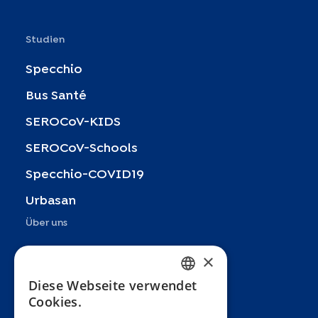
Studien
Specchio
Bus Santé
SEROCoV-KIDS
SEROCoV-Schools
Specchio-COVID19
Urbasan
Über uns
Präsentation
×
Teams
Diese Webseite verwendet
FRENCH
Cookies.
Partner
ENGLISH