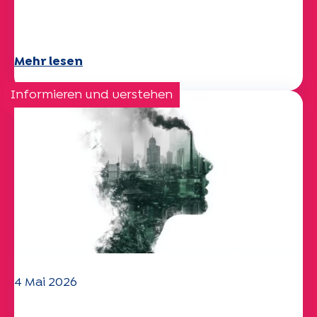
Das UEP-Team wünscht Ihnen einen
schönen Sommer!
Mehr lesen
Informieren und verstehen
4 Mai 2026
Klima- und