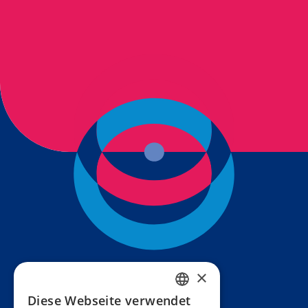
×
Diese Webseite verwendet
FRENCH