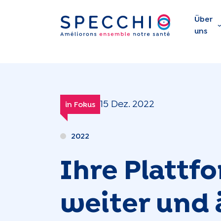
Über
uns
15 Dez. 2022
in Fokus
2022
Ihre Plattf
weiter und