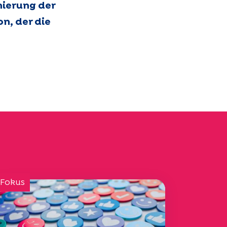
mierung der
n, der die
 Fokus