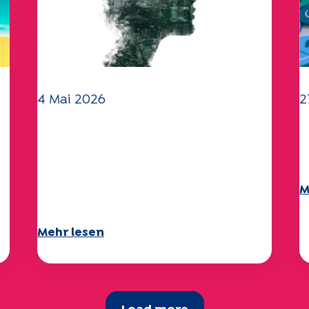
4 Mai 2026
2
Klima- und
I
Umweltherausforderungen:
2
Specchio-Studie erforscht
M
das Thema
Mehr lesen