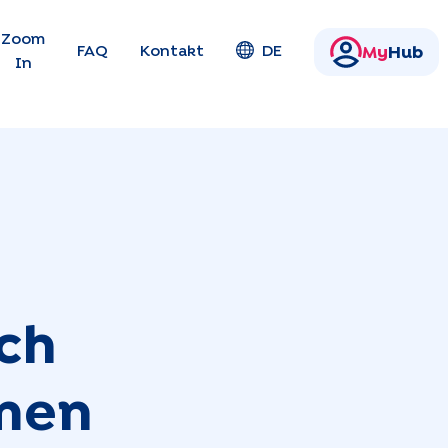
en
Zoom
FAQ
Kontakt
DE
My
Hub
In
ich
amen