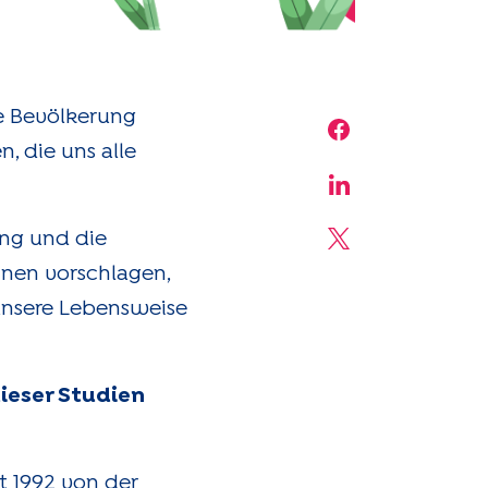
e Bevölkerung
Share on Face
, die uns alle
Share on Linke
ung und die
Share on X
nen vorschlagen,
unsere Lebensweise
ieser Studien
it 1992 von der