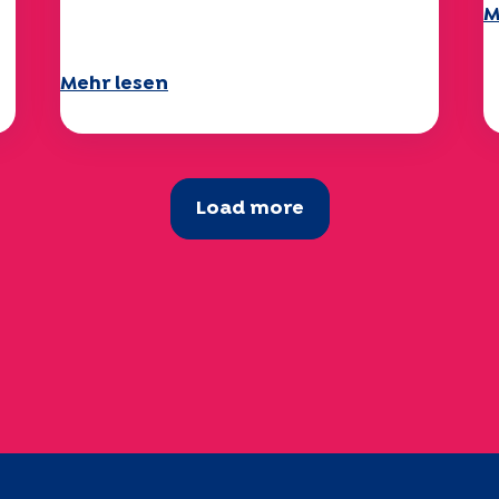
M
das Thema
Mehr lesen
Load more