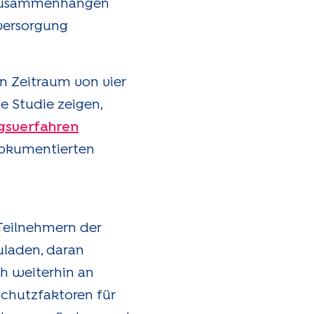
s zusammenhängen
versorgung
n Zeitraum von vier
e Studie zeigen,
gsverfahren
dokumentierten
Teilnehmern der
uladen, daran
ch weiterhin an
Schutzfaktoren für