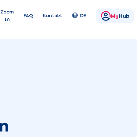
en
Zoom
FAQ
Kontakt
DE
My
Hub
In
in