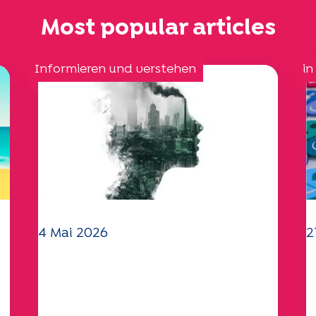
Most popular articles
Informieren und verstehen
in
4 Mai 2026
2
Klima- und
I
Umweltherausforderungen:
2
Specchio-Studie erforscht