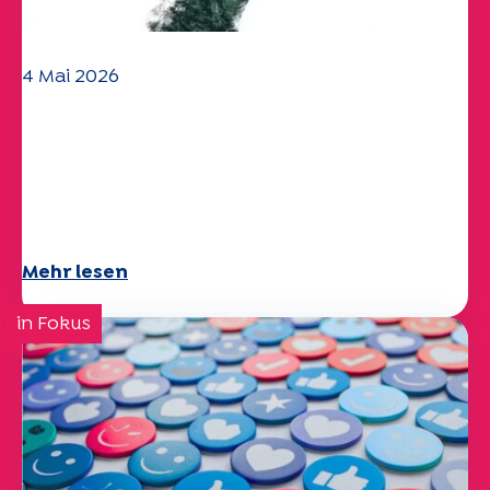
4 Mai 2026
Klima- und
Umweltherausforderungen:
Specchio-Studie erforscht das
Thema
Mehr lesen
in Fokus