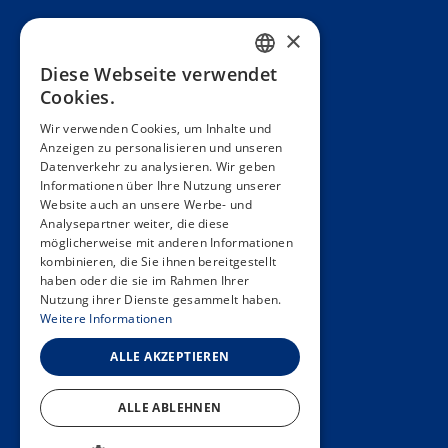
Präsentation
×
Teams
Diese Webseite verwendet
FRENCH
Cookies.
Partner
ENGLISH
Wir verwenden Cookies, um Inhalte und
Veröffentlichungen
Anzeigen zu personalisieren und unseren
SPANISH
Datenverkehr zu analysieren. Wir geben
Zoom In
GERMAN
Informationen über Ihre Nutzung unserer
Website auch an unsere Werbe- und
FAQ
ITALIAN
Analysepartner weiter, die diese
möglicherweise mit anderen Informationen
Kontakt
PORTUGUESE
kombinieren, die Sie ihnen bereitgestellt
haben oder die sie im Rahmen Ihrer
Allgemeine Bedingungen
Nutzung ihrer Dienste gesammelt haben.
Hôpitaux Universitaires Genève
Weitere Informationen
Université de Genève
ALLE AKZEPTIEREN
ALLE ABLEHNEN