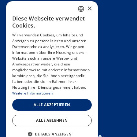
Präsentation
×
Teams
Diese Webseite verwendet
FRENCH
Cookies.
Partner
ENGLISH
Wir verwenden Cookies, um Inhalte und
Veröffentlichungen
Anzeigen zu personalisieren und unseren
SPANISH
Datenverkehr zu analysieren. Wir geben
Zoom In
GERMAN
Informationen über Ihre Nutzung unserer
Website auch an unsere Werbe- und
FAQ
ITALIAN
Analysepartner weiter, die diese
möglicherweise mit anderen Informationen
PORTUGUESE
Kontakt
kombinieren, die Sie ihnen bereitgestellt
haben oder die sie im Rahmen Ihrer
Allgemeine Bedingungen
Nutzung ihrer Dienste gesammelt haben.
Hôpitaux Universitaires Genève
Weitere Informationen
Université de Genève
ALLE AKZEPTIEREN
ALLE ABLEHNEN
DETAILS ANZEIGEN
2025 © Unité d’épidémiologie populationnelle