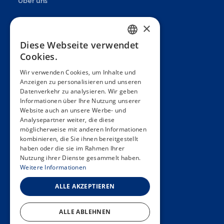
Über uns
Präsentation
×
Teams
Diese Webseite verwendet
FRENCH
Cookies.
Partner
ENGLISH
Wir verwenden Cookies, um Inhalte und
Veröffentlichungen
Anzeigen zu personalisieren und unseren
SPANISH
Datenverkehr zu analysieren. Wir geben
Zoom In
GERMAN
Informationen über Ihre Nutzung unserer
Website auch an unsere Werbe- und
FAQ
ITALIAN
Analysepartner weiter, die diese
möglicherweise mit anderen Informationen
PORTUGUESE
Kontakt
kombinieren, die Sie ihnen bereitgestellt
haben oder die sie im Rahmen Ihrer
Allgemeine Bedingungen
Nutzung ihrer Dienste gesammelt haben.
Hôpitaux Universitaires Genève
Weitere Informationen
Université de Genève
ALLE AKZEPTIEREN
ALLE ABLEHNEN