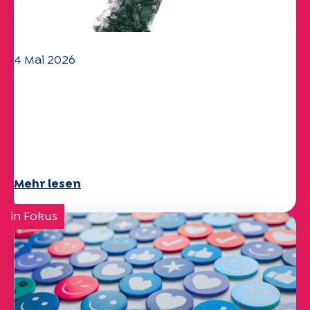
4 Mai 2026
Klima- und
Umweltherausforderungen:
Specchio-Studie erforscht das
Thema
Mehr lesen
in Fokus