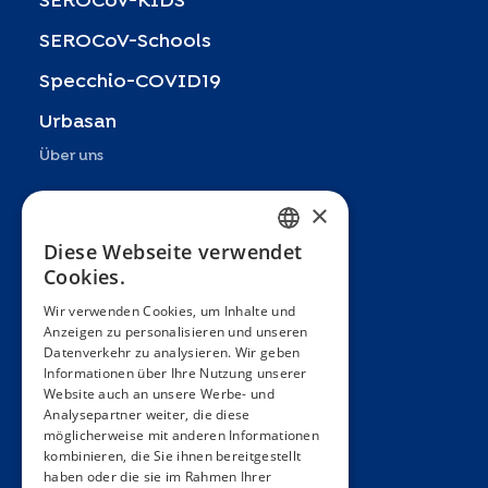
SEROCoV-KIDS
SEROCoV-Schools
Specchio-COVID19
Urbasan
Über uns
Präsentation
×
Teams
Diese Webseite verwendet
FRENCH
Cookies.
Partner
ENGLISH
Wir verwenden Cookies, um Inhalte und
Veröffentlichungen
Anzeigen zu personalisieren und unseren
SPANISH
Datenverkehr zu analysieren. Wir geben
Zoom In
GERMAN
Informationen über Ihre Nutzung unserer
Website auch an unsere Werbe- und
FAQ
ITALIAN
Analysepartner weiter, die diese
möglicherweise mit anderen Informationen
PORTUGUESE
Kontakt
kombinieren, die Sie ihnen bereitgestellt
haben oder die sie im Rahmen Ihrer
Allgemeine Bedingungen