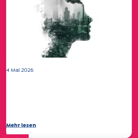
4 Mai 2026
Klima- und
Umweltherausforderungen:
Specchio-Studie erforscht das
Thema
Mehr lesen