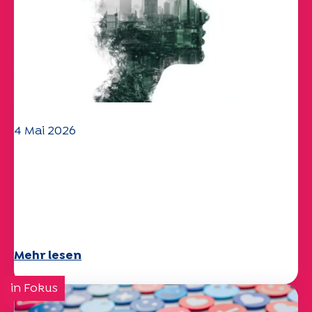
4 Mai 2026
Klima- und
Umweltherausforderungen:
Specchio-Studie erforscht das
Thema
Mehr lesen
in Fokus