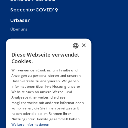
Specchio-COVID19
Urbasan
Über uns
Präsentation
×
Teams
Diese Webseite verwendet
FRENCH
Cookies.
Partner
ENGLISH
Wir verwenden Cookies, um Inhalte und
Veröffentlichungen
Anzeigen zu personalisieren und unseren
SPANISH
Datenverkehr zu analysieren. Wir geben
Zoom In
GERMAN
Informationen über Ihre Nutzung unserer
Website auch an unsere Werbe- und
FAQ
ITALIAN
Analysepartner weiter, die diese
möglicherweise mit anderen Informationen
PORTUGUESE
Kontakt
kombinieren, die Sie ihnen bereitgestellt
haben oder die sie im Rahmen Ihrer
Allgemeine Bedingungen
Nutzung ihrer Dienste gesammelt haben.
Hôpitaux Universitaires Genève
Weitere Informationen