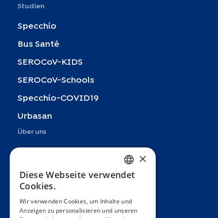
Studien
Specchio
Bus Santé
SEROCoV-KIDS
SEROCoV-Schools
Specchio-COVID19
Urbasan
Über uns
Präsentation
×
Teams
Diese Webseite verwendet
FRENCH
Cookies.
Partner
ENGLISH
Wir verwenden Cookies, um Inhalte und
Veröffentlichungen
Anzeigen zu personalisieren und unseren
SPANISH