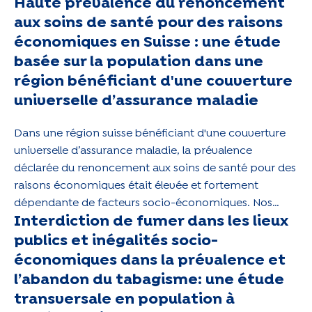
Haute prévalence du renoncement
contrôlés en 2004-2009. L’étude a permis d’identifier
des déterminants qui devraient guider les
aux soins de santé pour des raisons
interventions visant à améliorer le traitement et le
économiques en Suisse : une étude
contrôle de l'hypertension.
basée sur la population dans une
région bénéficiant d'une couverture
universelle d’assurance maladie
Dans une région suisse bénéficiant d'une couverture
universelle d’assurance maladie, la prévalence
déclarée du renoncement aux soins de santé pour des
raisons économiques était élevée et fortement
dépendante de facteurs socio-économiques. Nos
Interdiction de fumer dans les lieux
données suggèrent une tendance à la hausse chez les
participants ayant les revenus les plus faibles.
publics et inégalités socio-
économiques dans la prévalence et
l’abandon du tabagisme: une étude
transversale en population à