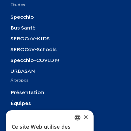
Études
Specchio
Bus Santé
SEROCoV-KIDS
SEROCoV-Schools
Specchio-COVID19
URBASAN
À propos
Présentation
Équipes
×
Partenaires
Recherches
Ce site Web utilise des
FRENCH